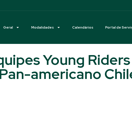
Geral
Modalidades
Calendários
Portal de Servi
quipes Young Riders
Pan-americano Chil