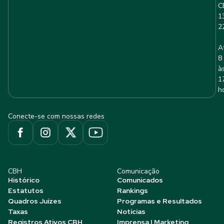
C
1
2
A
8
à
1
h
Conecte-se com nossas redes
CBH
Comunicação
Histórico
Comunicados
Estatutos
Rankings
Quadros Juízes
Programas e Resultados
Taxas
Notícias
Registros Ativos CBH
Imprensa | Marketing