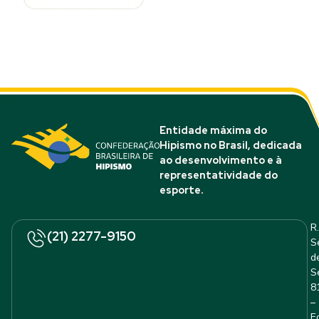
Entidade máxima do
Hipismo no Brasil, dedicada
ao desenvolvimento e à
representatividade do
esporte.
R.
(21) 2277-9150
S
d
S
8
–
E