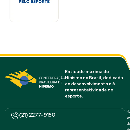
Entidade máxima do
Hipismo no Brasil, dedicada
ao desenvolvimento e à
representatividade do
esporte.
R.
(21) 2277-9150
S
d
S