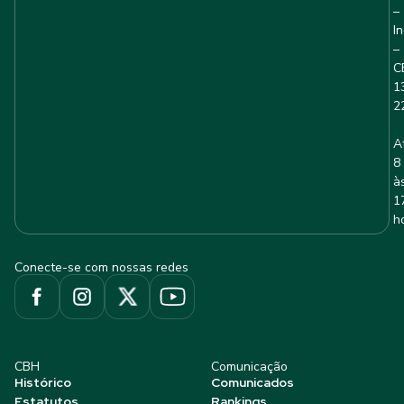
–
I
–
C
1
2
A
8
à
1
h
Conecte-se com nossas redes
CBH
Comunicação
Histórico
Comunicados
Estatutos
Rankings