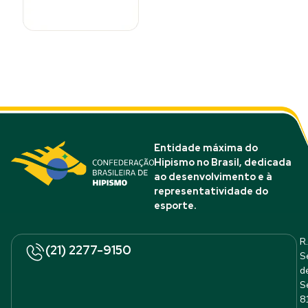
Entidade máxima do
Hipismo no Brasil, dedicada
ao desenvolvimento e à
representatividade do
esporte.
R.
(21) 2277-9150
S
d
S
8