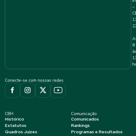
I
–
C
1
2
A
8
à
1
h
Conecte-se com nossas redes
CBH
Comunicação
Histórico
Comunicados
Estatutos
Rankings
Quadros Juízes
Programas e Resultados