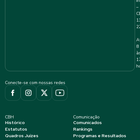
I
–
C
1
2
A
8
à
1
h
Conecte-se com nossas redes
CBH
Comunicação
Histórico
Comunicados
Estatutos
Rankings
Quadros Juízes
Programas e Resultados