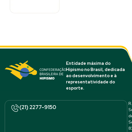
Entidade máxima do
Hipismo no Brasil, dedicada
ao desenvolvimento e à
representatividade do
esporte.
R.
(21) 2277-9150
S
d
S
8