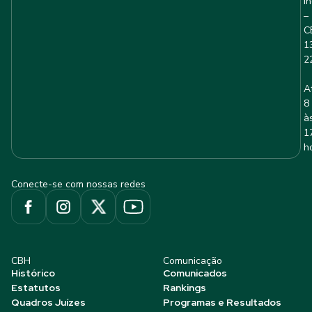
I
–
C
1
2
A
8
à
1
h
Conecte-se com nossas redes
CBH
Comunicação
Histórico
Comunicados
Estatutos
Rankings
Quadros Juízes
Programas e Resultados