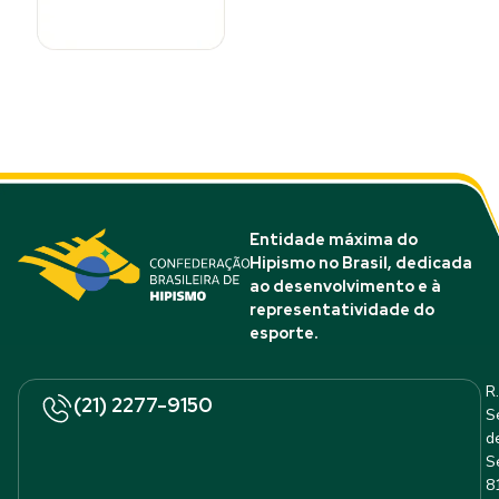
Entidade máxima do
Hipismo no Brasil, dedicada
ao desenvolvimento e à
representatividade do
esporte.
R.
(21) 2277-9150
S
d
S
8