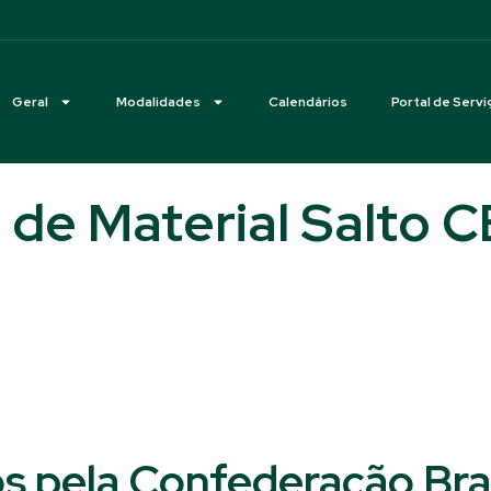
Geral
Modalidades
Calendários
Portal de Servi
 de Material Salto 
s pela Confederação Bras