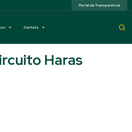
Portal da Transparência
ços
Contato
ircuito Haras