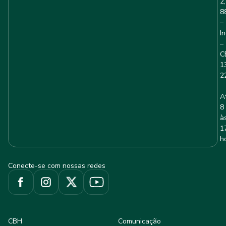
2,
8
–
I
–
C
1
2
A
8
à
1
h
Conecte-se com nossas redes
CBH
Comunicação