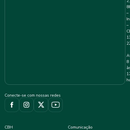
2,
8
–
I
–
C
1
2
A
8
à
1
h
Conecte-se com nossas redes
CBH
Comunicação