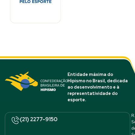
Entidade máxima do
Hipismo no Brasil, dedicada
ao desenvolvimento e à
representatividade do
esporte.
R.
(21) 2277-9150
S
d
S