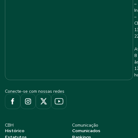
–
I
–
C
1
2
A
8
à
1
h
Conecte-se com nossas redes
CBH
Comunicação
Histórico
Comunicados
Estatutos
Rankings