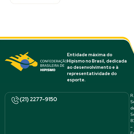
Entidade máxima do
Hipismo no Brasil, dedicada
ao desenvolvimento e à
representatividade do
esporte.
R.
(21) 2277-9150
S
d
S
8
–
E