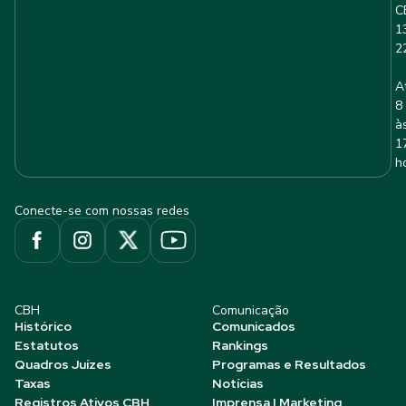
C
1
2
A
8
à
1
h
Conecte-se com nossas redes
CBH
Comunicação
Histórico
Comunicados
Estatutos
Rankings
Quadros Juízes
Programas e Resultados
Taxas
Notícias
Registros Ativos CBH
Imprensa | Marketing