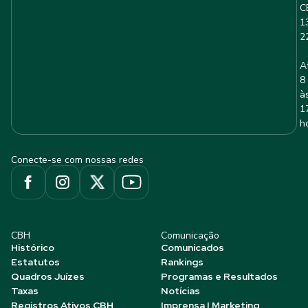
C
1
2
A
8
à
1
h
Conecte-se com nossas redes
CBH
Comunicação
Histórico
Comunicados
Estatutos
Rankings
Quadros Juízes
Programas e Resultados
Taxas
Notícias
Registros Ativos CBH
Imprensa | Marketing