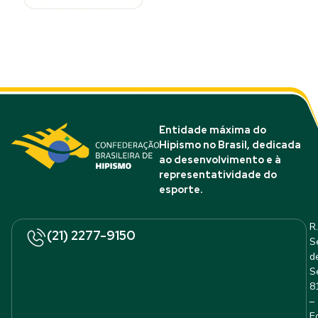
Entidade máxima do
Hipismo no Brasil, dedicada
ao desenvolvimento e à
representatividade do
esporte.
R.
(21) 2277-9150
S
d
S
8
–
E