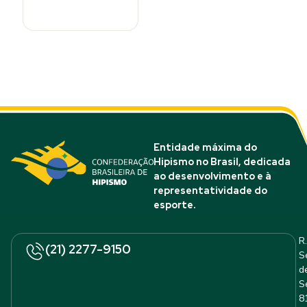
Entidade máxima do
Hipismo no Brasil, dedicada
ao desenvolvimento e à
representatividade do
esporte.
R.
(21) 2277-9150
S
d
S
8