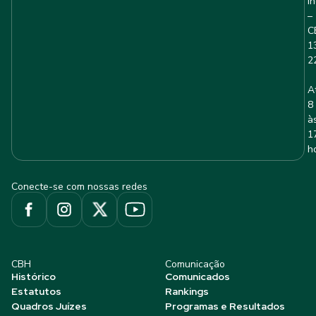
I
–
C
1
2
A
8
à
1
h
Conecte-se com nossas redes
CBH
Comunicação
Histórico
Comunicados
Estatutos
Rankings
Quadros Juízes
Programas e Resultados