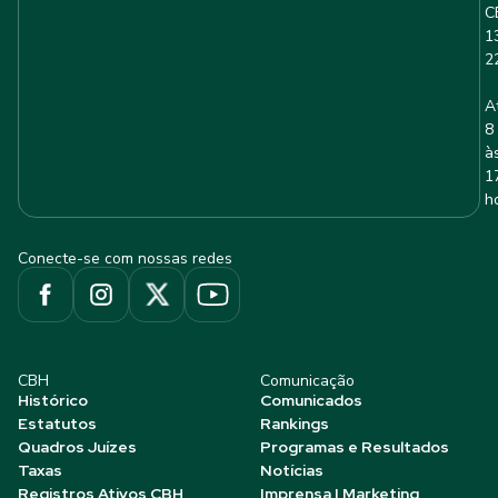
C
1
2
A
8
à
1
h
Conecte-se com nossas redes
CBH
Comunicação
Histórico
Comunicados
Estatutos
Rankings
Quadros Juízes
Programas e Resultados
Taxas
Notícias
Registros Ativos CBH
Imprensa | Marketing