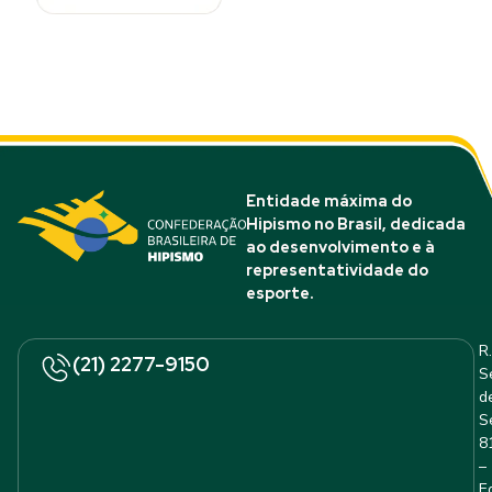
Entidade máxima do
Hipismo no Brasil, dedicada
ao desenvolvimento e à
representatividade do
esporte.
R.
(21) 2277-9150
S
d
S
8
–
E