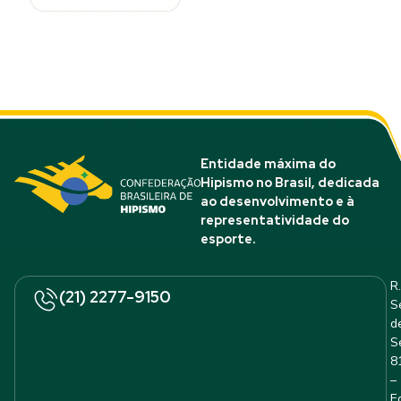
Entidade máxima do
Hipismo no Brasil, dedicada
ao desenvolvimento e à
representatividade do
esporte.
R.
(21) 2277-9150
S
d
S
8
–
E