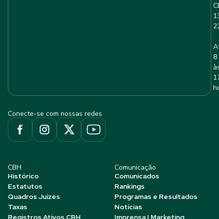
C
1
2
A
8
à
1
h
Conecte-se com nossas redes
CBH
Comunicação
Histórico
Comunicados
Estatutos
Rankings
Quadros Juízes
Programas e Resultados
Taxas
Notícias
Registros Ativos CBH
Imprensa | Marketing