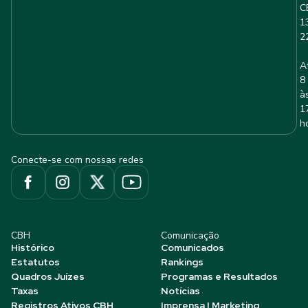
C
1
2
A
8
à
1
h
Conecte-se com nossas redes
CBH
Comunicação
Histórico
Comunicados
Estatutos
Rankings
Quadros Juízes
Programas e Resultados
Taxas
Notícias
Registros Ativos CBH
Imprensa | Marketing