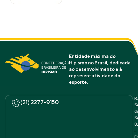
Entidade máxima do
Hipismo no Brasil, dedicada
ao desenvolvimento e à
representatividade do
esporte.
R.
(21) 2277-9150
S
d
S
8
–
E