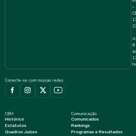
I
–
C
1
2
A
8
à
1
h
Conecte-se com nossas redes
CBH
Comunicação
Histórico
Comunicados
Estatutos
Rankings
Quadros Juízes
Programas e Resultados