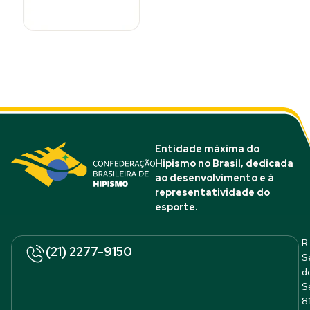
Entidade máxima do
Hipismo no Brasil, dedicada
ao desenvolvimento e à
representatividade do
esporte.
R.
(21) 2277-9150
S
d
S
8