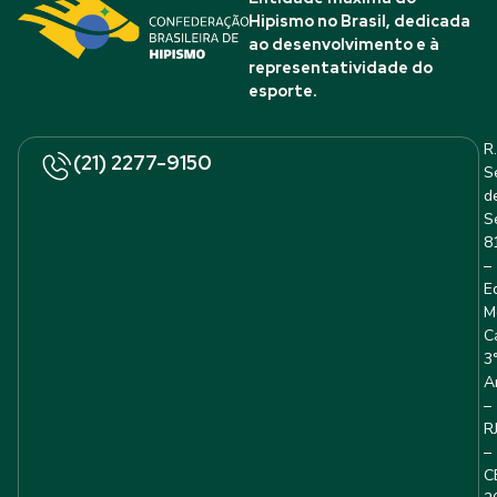
Hipismo no Brasil, dedicada
ao desenvolvimento e à
representatividade do
esporte.
R.
(21) 2277-9150
S
d
S
8
–
E
M
C
3
A
–
R
–
C