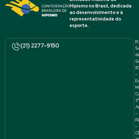
Hipismo no Brasil, dedicada
ao desenvolvimento e à
representatividade do
esporte.
R.
(21) 2277-9150
S
d
S
8
–
E
M
C
3
A
–
R
–
C