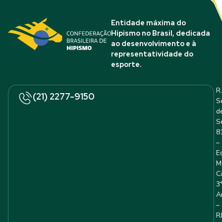
Entidade máxima do
Hipismo no Brasil, dedicada
ao desenvolvimento e à
representatividade do
esporte.
R.
(21) 2277-9150
S
d
S
8
–
E
M
C
3
A
–
R