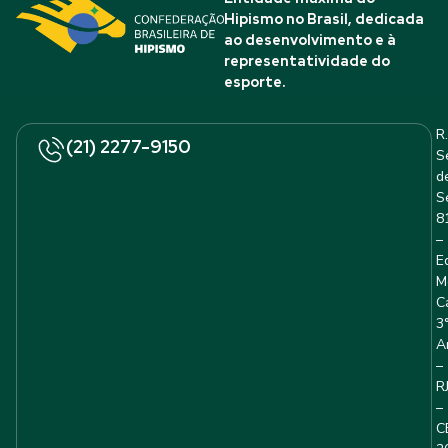
Hipismo no Brasil, dedicada
ao desenvolvimento e à
representatividade do
esporte.
R.
(21) 2277-9150
S
d
S
8
–
E
M
C
3
A
–
R
–
C