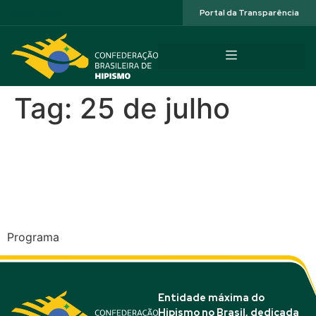
Acessibilidade
Portal da Transparência
Tag:
25 de julho
CEN e 2ª Etapa Paranaense
de Enduro – Balneário
Barranco, Pontal do Paraná
Programa
Entidade máxima do
Hipismo no Brasil, dedicada