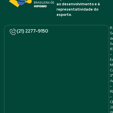
ao desenvolvimento e à
representatividade do
esporte.
R.
(21) 2277-9150
S
d
S
8
–
E
M
C
3
A
–
R
–
C
2
0