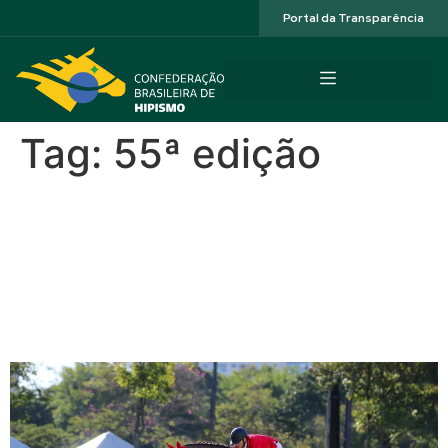
Acessibilidade
Portal da Transparência
Tag:
55ª edição
Felipinho Juares faz
dobradinha na preparatória
do GP da 55ª JHSF Copa
São Paulo