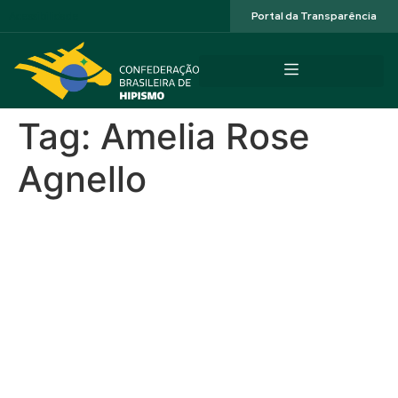
Acessibilidade
Portal da Transparência
Tag:
Amelia Rose
Agnello
Stud Rach Internacional
2026 na Fazenda Ilha da
Chapada conta com mais
de 100 conjuntos e
intercâmbio Young Riders