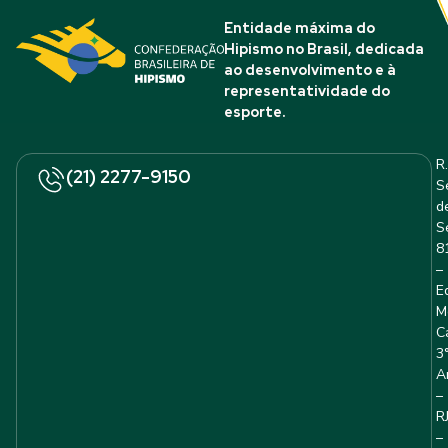
Entidade máxima do
Hipismo no Brasil, dedicada
ao desenvolvimento e à
representatividade do
esporte.
R.
(21) 2277-9150
S
d
S
8
–
E
M
C
3
A
–
R
–