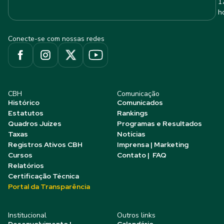
1
h
Conecte-se com nossas redes
CBH
Comunicação
Histórico
Comunicados
Estatutos
Rankings
Quadros Juízes
Programas e Resultados
Taxas
Notícias
Registros Ativos CBH
Imprensa | Marketing
Cursos
Contato | FAQ
Relatórios
Certificação Técnica
Portal da Transparência
Institucional
Outros links
Desenvolvimento |
Calendário