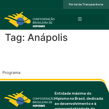
Acessibilidade
Portal da Transparência
Tag:
Anápolis
V CSN* Fazenda Cavalo de
Raça – Anápolis (GO)
Programa
Entidade máxima do
Hipismo no Brasil, dedicada
ao desenvolvimento e à
representatividade do