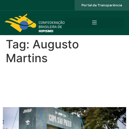
Acessibilidade
Portal da Transparência
Tag:
Augusto
Martins
Felipe Juares de Lima:
campeão e vice no GP da
55ª JHSF Copa São Paulo