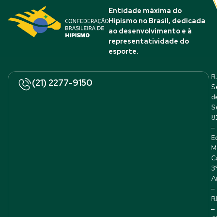
Entidade máxima do
Hipismo no Brasil, dedicada
ao desenvolvimento e à
representatividade do
esporte.
R.
(21) 2277-9150
S
d
S
8
–
E
M
C
3
A
–
R
–