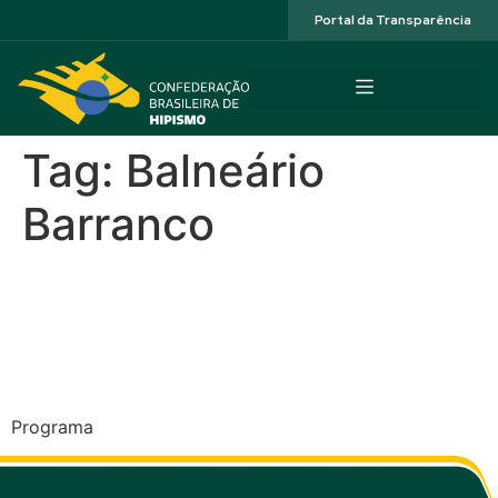
Acessibilidade
Portal da Transparência
Tag:
Balneário
Barranco
CEN e 2ª Etapa Paranaense
de Enduro – Balneário
Barranco, Pontal do Paraná
Programa