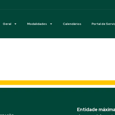
Geral
Modalidades
Calendários
Portal de Servi
anha São Rafael, Balsa Nova 
Entidade máxima 