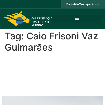
Acessibilidade
Portal da Transparência
Tag:
Caio Frisoni Vaz
Guimarães
Caio Guimarães faz história
com tetra consecutivo nos
160 km do Brasileiro de
Enduro