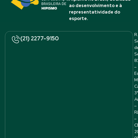
ao desenvolvimento e à
representatividade do
esporte.
R.
(21) 2277-9150
S
d
S
8
–
E
M
C
3
A
–
R
–
C
2