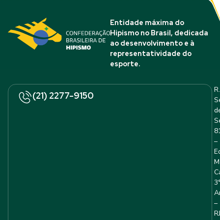
Entidade máxima do
Hipismo no Brasil, dedicada
ao desenvolvimento e à
representatividade do
esporte.
R.
(21) 2277-9150
S
d
S
8
–
E
M
C
3
A
–
R