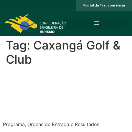
Acessibilidade
Portal da Transparência
Tag:
Caxangá Golf &
Club
CSN XXIX Copa
Pernambuco, II Etapa NNE e
Seletiva da Juventude –
Caxangá Golf & Club
Programa, Ordens de Entrada e Resultados