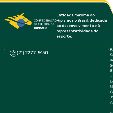
Entidade máxima do
Hipismo no Brasil, dedicada
ao desenvolvimento e à
representatividade do
esporte.
R.
(21) 2277-9150
S
d
S
8
–
E
M
C
3
A
–