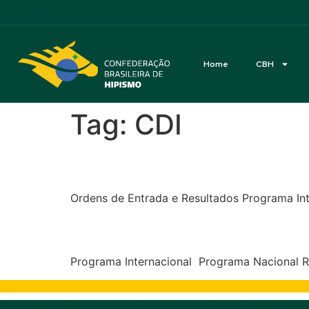
Acessibilidade
Home
CBH
Tag:
CDI
CDI3*2*1* e CAN Socie
Ordens de Entrada e Resultados Programa In
CDI3*2*1* e CAN – Clu
Programa Internacional Programa Nacional 