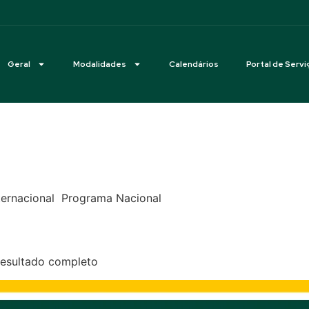
Geral
Modalidades
Calendários
Portal de Servi
dade Hípica Paulista
ternacional Programa Nacional
be Hípico de Santo Amaro (S
Resultado completo