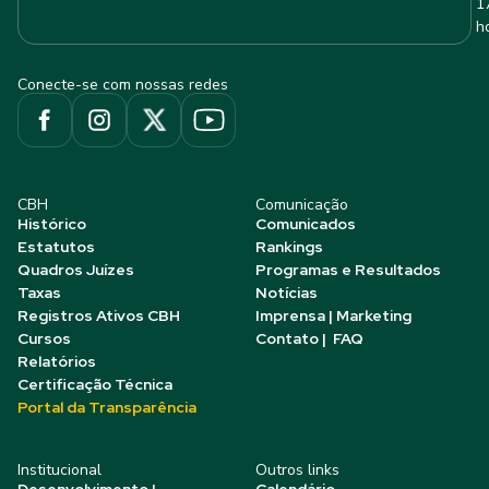
1
h
Conecte-se com nossas redes
CBH
Comunicação
Histórico
Comunicados
Estatutos
Rankings
Quadros Juízes
Programas e Resultados
Taxas
Notícias
Registros Ativos CBH
Imprensa | Marketing
Cursos
Contato | FAQ
Relatórios
Certificação Técnica
Portal da Transparência
Institucional
Outros links
Desenvolvimento |
Calendário