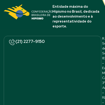
Entidade máxima do
Hipismo no Brasil, dedicada
ao desenvolvimento e à
representatividade do
esporte.
R.
(21) 2277-9150
S
d
S
8
–
E
M
C
3
A
–
R
–