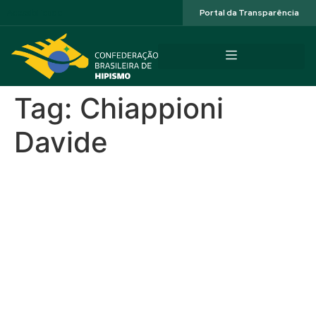
Acessibilidade
Portal da Transparência
Tag:
Chiappioni
Davide
Stud Rach Internacional
2026 na Fazenda Ilha da
Chapada conta com mais
de 100 conjuntos e
intercâmbio Young Riders