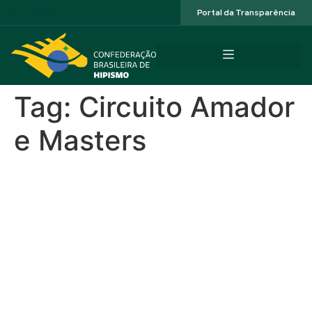
Acessibilidade
Portal da Transparência
Tag:
Circuito Amador
e Masters
CSN5* 81º Aniversário da
Sociedade Hípica
Paranaense – Circuitos
Senior Top, Amador e
Masters, Cavalos Novos