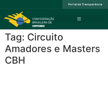
Acessibilidade
Portal da Transparência
Tag:
Circuito
Amadores e Masters
CBH
Hípica do Rio sedia pelo 5º
ano Concurso de Salto
Nacional Santo Antônio,
que vai distribuir R$ 350 mil