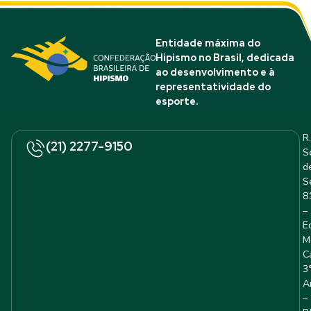
Entidade máxima do
Hipismo no Brasil, dedicada
ao desenvolvimento e à
representatividade do
esporte.
R.
(21) 2277-9150
S
d
S
8
–
E
M
C
3
A
–