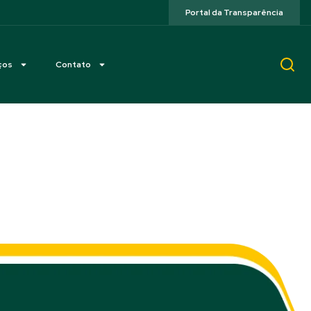
Portal da Transparência
ços
Contato
N/NE e Campeonato