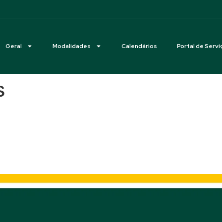
Geral
Modalidades
Calendários
Portal de Servi
s
Hipismo 3ª Etapa Circuito 
Hípico Barretto TXT – Manaus