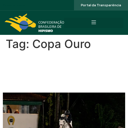
Acessibilidade
Portal da Transparência
Tag:
Copa Ouro
Zé Roberto com JCR VIP
Zimbabwe faturam a Copa
Ouro em Santo Amaro