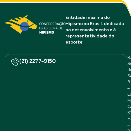
Entidade máxima do
Hipismo no Brasil, dedicada
ao desenvolvimento e à
representatividade do
esporte.
R.
(21) 2277-9150
S
d
S
8
–
E
M
C
3
A
–