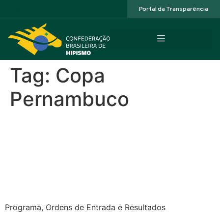
Acessibilidade
Portal da Transparência
Tag:
Copa
Pernambuco
CSN XXIX Copa
Pernambuco, II Etapa NNE e
Seletiva da Juventude –
Caxangá Golf & Club
Programa, Ordens de Entrada e Resultados