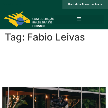
Acessibilidade
Portal da Transparência
Tag:
Fabio Leivas
José Reynoso com Cornet
Shot JMen é o campeão do
GP VillageMall e mira o
Odesur 2026