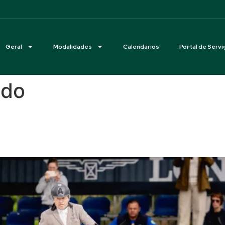
Geral
Modalidades
Calendários
Portal de Servi
edo
te: família Azevedo forma 100
a