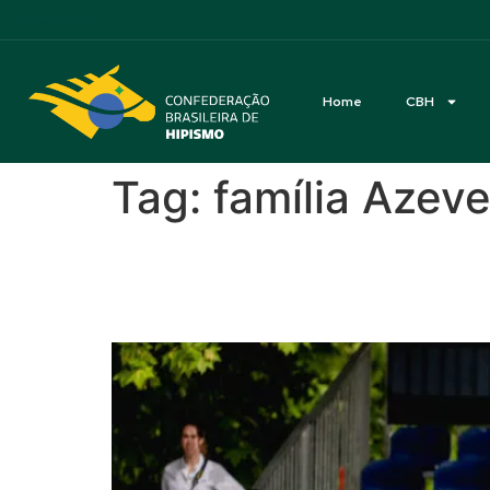
Acessibilidade
Home
CBH
Tag:
família Azev
Feito inédito no espor
Copa Nações na Gréci