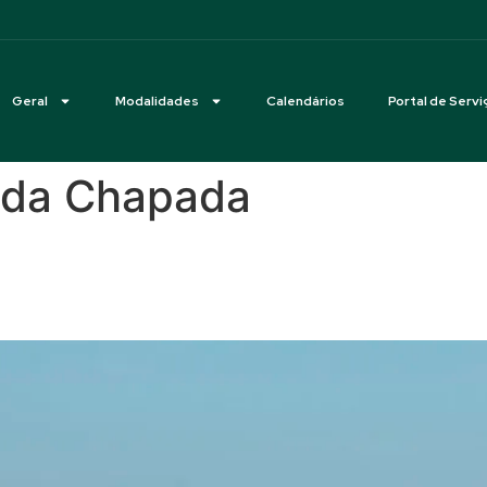
Geral
Modalidades
Calendários
Portal de Servi
 da Chapada
al 2026 na Fazenda Ilha da C
rcâmbio Young Riders Brasil x