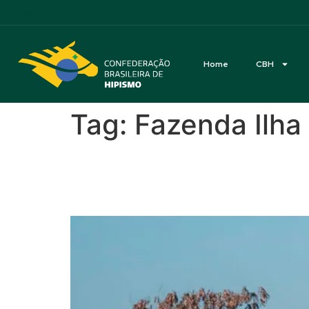
Acessibilidade
Home
CBH
Tag:
Fazenda Ilha
Stud Rach Internacion
de 100 conjuntos e inte