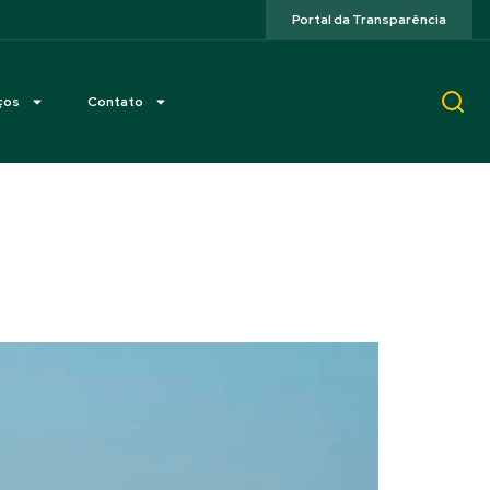
Portal da Transparência
ços
Contato
hapada conta com mais
 Itália