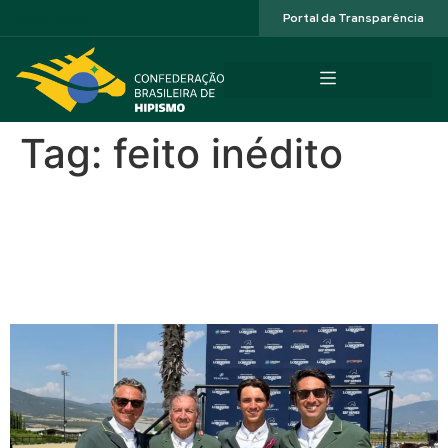
Acessibilidade
Portal da Transparência
Tag:
feito inédito
O legado dos Azevedo: três
gerações unidas pelo Brasil
em feito inédito