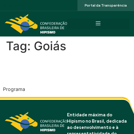
Acessibilidade
Portal da Transparência
Tag:
Goiás
V CSN* Fazenda Cavalo de
Raça – Anápolis (GO)
Programa
Entidade máxima do
Hipismo no Brasil, dedicada
ao desenvolvimento e à
representatividade do