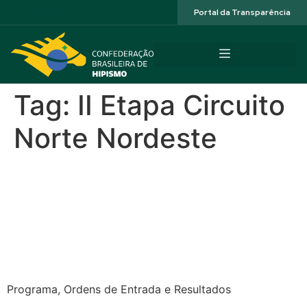
Acessibilidade
Portal da Transparência
Tag:
II Etapa Circuito
Norte Nordeste
CSN XXIX Copa
Pernambuco, II Etapa NNE e
Seletiva da Juventude –
Caxangá Golf & Club
Programa, Ordens de Entrada e Resultados