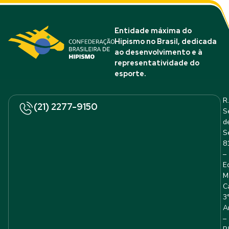
Entidade máxima do
Hipismo no Brasil, dedicada
ao desenvolvimento e à
representatividade do
esporte.
R.
(21) 2277-9150
S
d
S
8
–
E
M
C
3
A
–