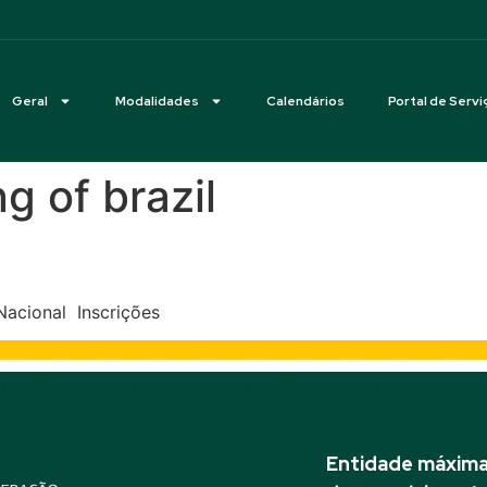
Geral
Modalidades
Calendários
Portal de Servi
g of brazil
36º Indoor – Sociedade Hípi
Nacional Inscrições
Entidade máxima 