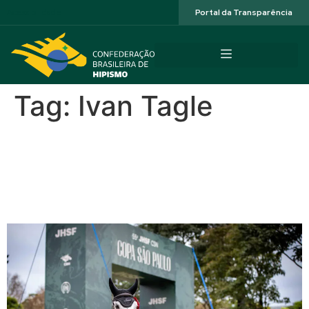
Acessibilidade
Portal da Transparência
Tag:
Ivan Tagle
Felipe Juares de Lima:
campeão e vice no GP da
55ª JHSF Copa São Paulo