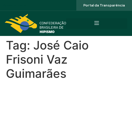
Acessibilidade
Portal da Transparência
Tag:
José Caio
Frisoni Vaz
Guimarães
Caio Guimarães faz história
com tetra consecutivo nos
160 km do Brasileiro de
Enduro