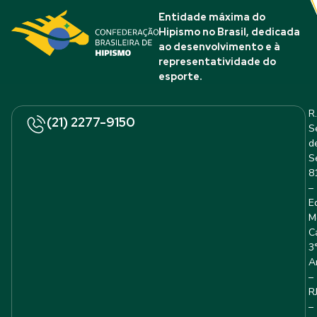
Entidade máxima do
Hipismo no Brasil, dedicada
ao desenvolvimento e à
representatividade do
esporte.
R.
(21) 2277-9150
S
d
S
8
–
E
M
C
3
A
–
R
–