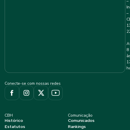
–
I
–
C
1
2
A
8
à
1
h
Conecte-se com nossas redes
CBH
Comunicação
Histórico
Comunicados
Estatutos
Rankings