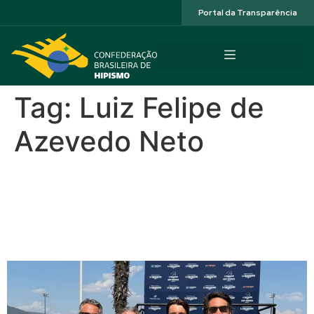
Acessibilidade
Portal da Transparência
Tag:
Luiz Felipe de
Azevedo Neto
O legado dos Azevedo: três
gerações unidas pelo Brasil
em feito inédito