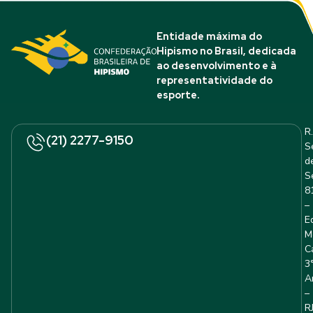
Entidade máxima do
Hipismo no Brasil, dedicada
ao desenvolvimento e à
representatividade do
esporte.
R.
(21) 2277-9150
S
d
S
8
–
E
M
C
3
A
–
R